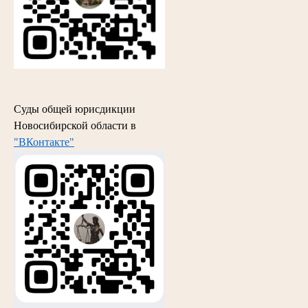
Суды общей юрисдикции
Новосибирской области в
"ВКонтакте"