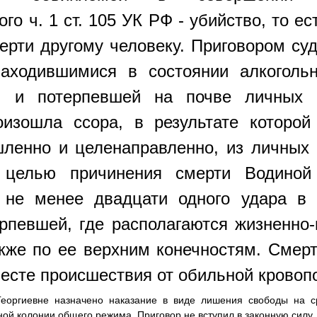
го ч. 1 ст. 105 УК РФ -
убийство, то е
ерти другому человеку.
Приговором суд
ходившимися в состоянии алкогольн
. и потерпевшей на почве личных 
изошла ссора, в результате которой
ленно и целенаправленно, из личных
 целью причинения смерти Водиной 
 не менее двадцати одного удара в 
рпевшей, где располагаются жизненно
акже по ее верхним конечностям. Смер
месте происшествия от обильной кровоп
еоргиевне назначено наказание в виде лишения свободы на 
ьной колонии общего режима
.
Приговор не вступил в законную силу.