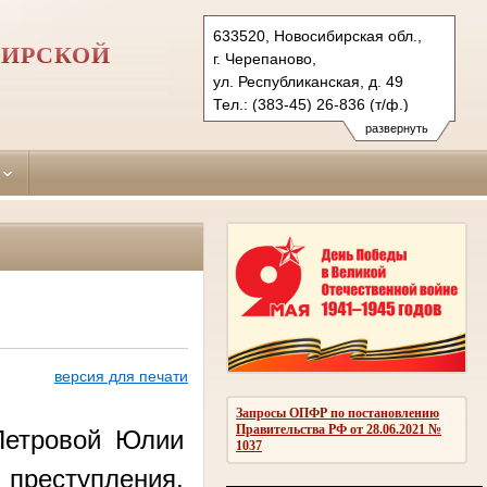
633520, Новосибирская обл.,
БИРСКОЙ
г. Черепаново,
ул. Республиканская, д. 49
Тел.: (383-45) 26-836 (т/ф.)
cherepanovsky.nsk@sudrf.ru
развернуть
версия для печати
Запросы ОПФР по постановлению
Правительства РФ от 28.06.2021 №
 Петровой Юлии
1037
еступления,