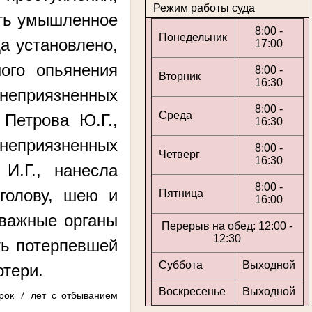
Режим работы суда
сть умышленное
8:00 -
Понедельник
а установлено,
17:00
ого опьянения
8:00 -
Вторник
16:30
неприязненных
8:00 -
Среда
 Петрова Ю.Г.,
16:30
 неприязненных
8:00 -
Четверг
16:30
И.Г., нанесла
8:00 -
голову, шею и
Пятница
16:00
-важные органы
Перерыв на обед: 12:00 -
12:30
ть потерпевшей
Суббота
Выходной
отери.
Воскресенье
Выходной
срок 7 лет
с отбыванием