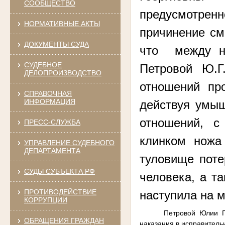
СООБЩЕСТВО
предусмотренно
НОРМАТИВНЫЕ АКТЫ
причинение см
ДОКУМЕНТЫ СУДА
что
между на
СУДЕБНОЕ
Петровой Ю.Г
ДЕЛОПРОИЗВОДСТВО
отношений про
СПРАВОЧНАЯ
ИНФОРМАЦИЯ
действуя умыш
отношений, с
ПРЕСС-СЛУЖБА
клинком ножа
УПРАВЛЕНИЕ СУДЕБНОГО
ДЕПАРТАМЕНТА
туловище поте
СУДЫ СУБЪЕКТА РФ
человека, а т
ПРОТИВОДЕЙСТВИЕ
наступила на 
КОРРУПЦИИ
Петровой Юлии Г
ОБРАЩЕНИЯ ГРАЖДАН
наказания в исправител