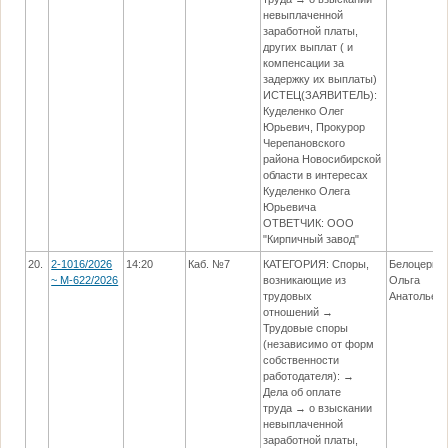
невыплаченной
заработной платы,
других выплат ( и
компенсации за
задержку их выплаты)
ИСТЕЦ(ЗАЯВИТЕЛЬ):
Куделенко Олег
Юрьевич, Прокурор
Черепановского
района Новосибирской
области в интересах
Куделенко Олега
Юрьевича
ОТВЕТЧИК: ООО
"Кирпичный завод"
20.
2-1016/2026
14:20
Каб. №7
КАТЕГОРИЯ: Споры,
Белоцерко
~ М-622/2026
возникающие из
Ольга
трудовых
Анатольев
отношений →
Трудовые споры
(независимо от форм
собственности
работодателя): →
Дела об оплате
труда → о взыскании
невыплаченной
заработной платы,