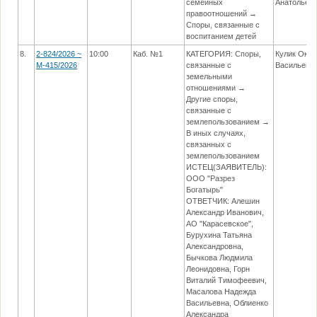
семейных
Анатольев
правоотношений →
Споры, связанные с
воспитанием детей
8.
2-824/2026 ~
10:00
Каб. №1
КАТЕГОРИЯ: Споры,
Кулик Окса
М-415/2026
связанные с
Васильевн
земельными
отношениями →
Другие споры,
связанные с
землепользованием →
В иных случаях,
связанных с
землепользованием
ИСТЕЦ(ЗАЯВИТЕЛЬ):
ООО "Разрез
Богатырь"
ОТВЕТЧИК: Алешин
Александр Иванович,
АО "Карасевское",
Бурухина Татьяна
Александровна,
Бычкова Людмила
Леонидовна, Горн
Виталий Тимофеевич,
Масалова Надежда
Васильевна, Облиенко
Александра