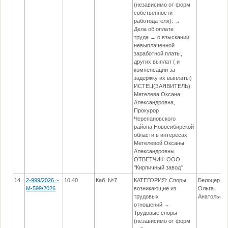
(независимо от форм
собственности
работодателя): →
Дела об оплате
труда → о взыскании
невыплаченной
заработной платы,
других выплат ( и
компенсации за
задержку их выплаты)
ИСТЕЦ(ЗАЯВИТЕЛЬ):
Метелева Оксана
Александровна,
Прокурор
Черепановского
района Новосибирской
области в интересах
Метелевой Оксаны
Александровны
ОТВЕТЧИК: ООО
"Кирпичный завод"
14.
2-999/2026 ~
10:40
Каб. №7
КАТЕГОРИЯ: Споры,
Белоцерко
М-599/2026
возникающие из
Ольга
трудовых
Анатольев
отношений →
Трудовые споры
(независимо от форм