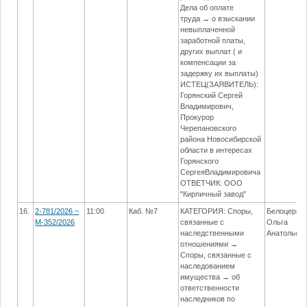
Дела об оплате
труда → о взыскании
невыплаченной
заработной платы,
других выплат ( и
компенсации за
задержку их выплаты)
ИСТЕЦ(ЗАЯВИТЕЛЬ):
Горянский Сергей
Владимирович,
Прокурор
Черепановского
района Новосибирской
области в интересах
Горянского
СергеяВладимировича
ОТВЕТЧИК: ООО
"Кирпичный завод"
16.
2-781/2026 ~
11:00
Каб. №7
КАТЕГОРИЯ: Споры,
Белоцерко
М-352/2026
связанные с
Ольга
наследственными
Анатольев
отношениями →
Споры, связанные с
наследованием
имущества → об
ответственности
наследников по