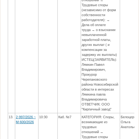
Трудовые споры
(независимо от форм
собственности
работодателя): →
Дела об оплате
труда → о взыскании
невыплаченной
заработной платы,
других выплат ( и
компенсации за
задержку их выплаты)
ИСТЕЦ(ЗАЯВИТЕЛЬ):
Лямкин Павел
Владимирович,
Прокурор
Черепановского
района Новосибирской
области в интересах
Лямкина павла
Владимировича
ОТВЕТЧИК: ООО
"Кирпичный завод"
13.
2-997/2026 ~
10:30
Каб. №7
КАТЕГОРИЯ: Споры,
Белоцерко
М-600/2026
возникающие из
Ольга
трудовых
Анатольев
отношений →
Трудовые споры