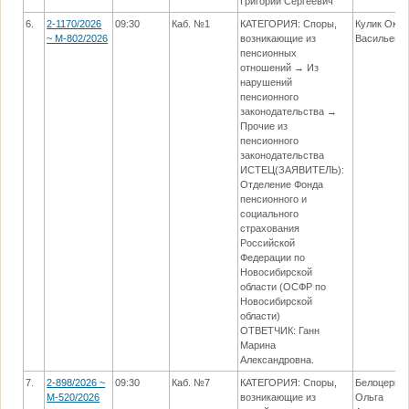
Григорий Сергеевич
6.
2-1170/2026
09:30
Каб. №1
КАТЕГОРИЯ: Споры,
Кулик Окса
~ М-802/2026
возникающие из
Васильевн
пенсионных
отношений → Из
нарушений
пенсионного
законодательства →
Прочие из
пенсионного
законодательства
ИСТЕЦ(ЗАЯВИТЕЛЬ):
Отделение Фонда
пенсионного и
социального
страхования
Российской
Федерации по
Новосибирской
области (ОСФР по
Новосибирской
области)
ОТВЕТЧИК: Ганн
Марина
Александровна.
7.
2-898/2026 ~
09:30
Каб. №7
КАТЕГОРИЯ: Споры,
Белоцерко
М-520/2026
возникающие из
Ольга