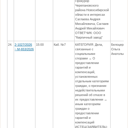
Прокурор
Черепановского
района Новосибирской
области в интересах
Саглаева Андрея
Михайловича, Саглаев
Андрей Михайлович
ОТВЕТЧИК: ООО
"Кирпичный завод"
24.
2-1027/2026
15:00
Каб. №7
КАТЕГОРИЯ: Дела,
Белоцерко
~ М-653/2026
связанные с
Ольга
социальными
Анатольев
спорами → О
предоставлении
гарантий и
компенсаций,
установленных
отдельным категориям
граждан, о признании
недействительными
решений об отказе в
их предоставлении →
иным категориям
граждан о
предоставлении
гарантий и
компенсаций
ИСТЕЦ(ЗАЯВИТЕЛЬ):