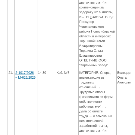
других выплат ( и
компенсации за
задержку их выплаты)
ИСТЕЦ(ЗАЯВИТЕЛЬ):
Прокурор
Черепановского
района Новосибирской
области в интересах
Торшиной Ольги
Владимировны,
Торшина Ольга
Владимировна
ОТВЕТЧИК: ООО
"Кирпичный завод"
21.
2-1017/2026
14:30
Каб. №7
КАТЕГОРИЯ: Споры,
Белоцерко
~ М-626/2026
возникающие из
Ольга
трудовых
Анатольев
отношений →
Трудовые споры
(независимо от форм
собственности
работодателя): →
Дела об оплате
труда → о взыскании
невыплаченной
заработной платы,
других выплат ( и