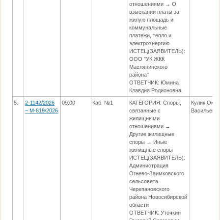
отношениями → О
взыскании платы за
жилую площадь и
коммунальные
платежи, тепло и
электроэнергию
ИСТЕЦ(ЗАЯВИТЕЛЬ):
ООО "УК ЖКК
Маслянинского
района"
ОТВЕТЧИК: Юмина
Клавдия Родионовна
5.
2-1142/2026
09:00
Каб. №1
КАТЕГОРИЯ: Споры,
Кулик Окса
~ М-819/2026
связанные с
Васильевн
жилищными
отношениями →
Другие жилищные
споры → Иные
жилищные споры
ИСТЕЦ(ЗАЯВИТЕЛЬ):
Администрация
Огнево-Заимковского
сельсовета
Черепановского
района Новосибирской
области
ОТВЕТЧИК: Уточкин