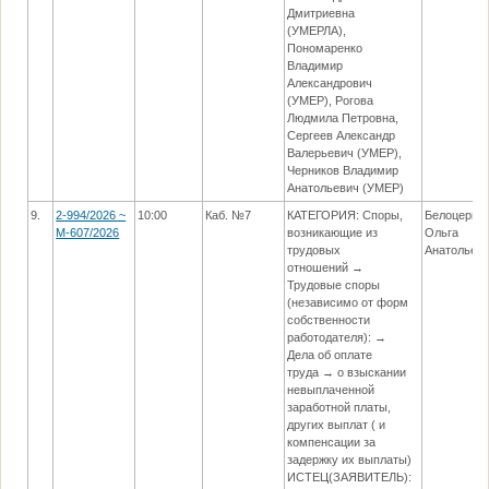
Дмитриевна
(УМЕРЛА),
Пономаренко
Владимир
Александрович
(УМЕР), Рогова
Людмила Петровна,
Сергеев Александр
Валерьевич (УМЕР),
Черников Владимир
Анатольевич (УМЕР)
9.
2-994/2026 ~
10:00
Каб. №7
КАТЕГОРИЯ: Споры,
Белоцерко
М-607/2026
возникающие из
Ольга
трудовых
Анатольев
отношений →
Трудовые споры
(независимо от форм
собственности
работодателя): →
Дела об оплате
труда → о взыскании
невыплаченной
заработной платы,
других выплат ( и
компенсации за
задержку их выплаты)
ИСТЕЦ(ЗАЯВИТЕЛЬ):