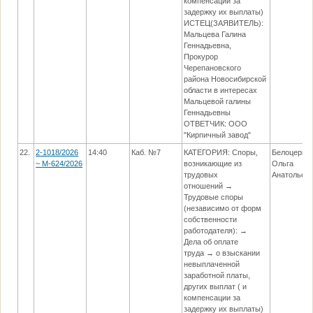
компенсации за
задержку их выплаты)
ИСТЕЦ(ЗАЯВИТЕЛЬ):
Мальцева Галина
Геннадьевна,
Прокурор
Черепановского
района Новосибирской
области в интересах
Мальцевой галины
Геннадьевны
ОТВЕТЧИК: ООО
"Кирпичный завод"
22.
2-1018/2026
14:40
Каб. №7
КАТЕГОРИЯ: Споры,
Белоцерко
~ М-624/2026
возникающие из
Ольга
трудовых
Анатольев
отношений →
Трудовые споры
(независимо от форм
собственности
работодателя): →
Дела об оплате
труда → о взыскании
невыплаченной
заработной платы,
других выплат ( и
компенсации за
задержку их выплаты)