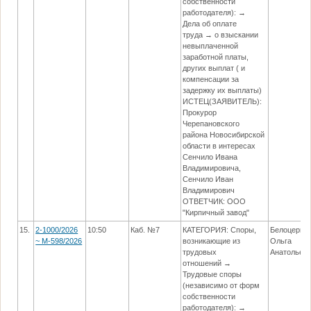
собственности
работодателя): →
Дела об оплате
труда → о взыскании
невыплаченной
заработной платы,
других выплат ( и
компенсации за
задержку их выплаты)
ИСТЕЦ(ЗАЯВИТЕЛЬ):
Прокурор
Черепановского
района Новосибирской
области в интересах
Сенчило Ивана
Владимировича,
Сенчило Иван
Владимирович
ОТВЕТЧИК: ООО
"Кирпичный завод"
15.
2-1000/2026
10:50
Каб. №7
КАТЕГОРИЯ: Споры,
Белоцерко
~ М-598/2026
возникающие из
Ольга
трудовых
Анатольев
отношений →
Трудовые споры
(независимо от форм
собственности
работодателя): →