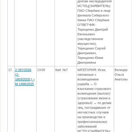
долгам наследодателя
ИСТЕЦ(ЗАЯВИТЕЛЬ):
ПАО Сбербанк в лице
филиала Сибирского
банка ПАО Сбербанк
ОТВЕТЧИК:
Терещенко Дмитрий
Евгеньевич
(наследственное
имущество),
Терещенко Сергей
Дмитриевич,
Терещенко Юлия
Дмитриевна
17.
2-397/2026
13:00
Каб. №7
КАТЕГОРИЯ: Иски,
Белоцерко
(2-
связанные с
Ольга
1803/2025;) ~
возмещением
Анатольев
М-1496/2025
ущерба → О
взыскании страхового
возмещения (выплат)
(страхование жизни и
здоровья) → по делам
лиц, пострадавших от
несчастных случаев
на производстве и
профессиональных
заболеваний
ИСТЕЦ(ЗАЯВИТЕЛЬ):