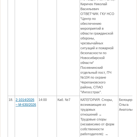
Киричек Николай
Васильевич
ОТВЕТЧИК: ГКУ НСО
"Центр по
обеспечению
мероприятий в
области гражданской
обороны,
чрезвычайных
ситуаций и пожарной
безопасности по
Новосибирской
области"
Посевнинский
отдельный пост, ПЧ
№104 по охране
Черепановского
района, СПАО
"Ингосстрах".
18.
2-1014/2026
14:00
Каб. №7
КАТЕГОРИЯ: Споры,
Белоцерко
~ М-630/2026
возникающие из
Ольга
трудовых
Анатольев
отношений →
Трудовые споры
(независимо от форм
собственности
работодателя): →