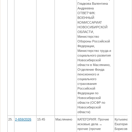
Гладкова Валентина
Андреевна
ОТВЕТЧИК:
ВОЕННЫЙ
КОМИССАРИАТ
НОВОСИБИРСКОЙ
ОБЛАСТИ,
Министерство
Обороны Российской
Федерации,
Министерство труда и
социального развития
Новосибирской
области в Маслянино,
Отделение Фонда
пенсионного и
социального
страхования
Российской
Федерации по
Новосибирской
области (ОСФР по
Новосибирской
области)
25.
2-659/2026
15:45
Маслянино
КАТЕГОРИЯ: Прочие
Кутькина
исковые дела →
Екатерина
прочие (прочие
Борисовна