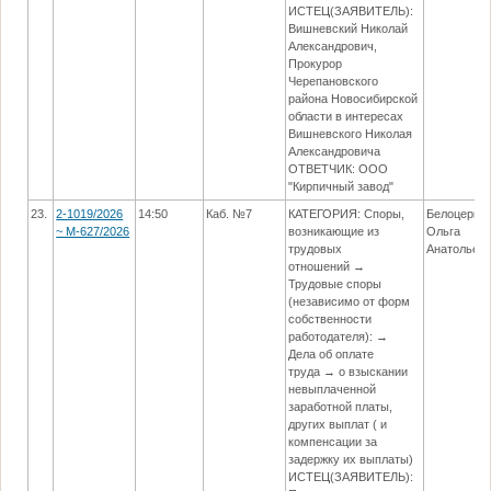
ИСТЕЦ(ЗАЯВИТЕЛЬ):
Вишневский Николай
Александрович,
Прокурор
Черепановского
района Новосибирской
области в интересах
Вишневского Николая
Александровича
ОТВЕТЧИК: ООО
"Кирпичный завод"
23.
2-1019/2026
14:50
Каб. №7
КАТЕГОРИЯ: Споры,
Белоцерко
~ М-627/2026
возникающие из
Ольга
трудовых
Анатольев
отношений →
Трудовые споры
(независимо от форм
собственности
работодателя): →
Дела об оплате
труда → о взыскании
невыплаченной
заработной платы,
других выплат ( и
компенсации за
задержку их выплаты)
ИСТЕЦ(ЗАЯВИТЕЛЬ):