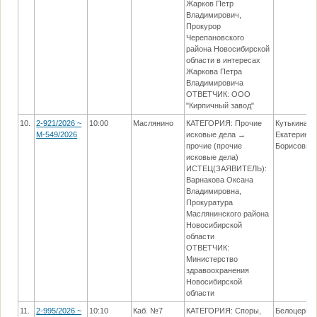
Жарков Петр
Владимирович,
Прокурор
Черепановского
района Новосибирской
области в интересах
Жаркова Петра
Владимировича
ОТВЕТЧИК: ООО
"Кирпичный завод"
10.
2-921/2026 ~
10:00
Маслянино
КАТЕГОРИЯ: Прочие
Кутькина
М-549/2026
исковые дела →
Екатерина
прочие (прочие
Борисовна
исковые дела)
ИСТЕЦ(ЗАЯВИТЕЛЬ):
Варнакова Оксана
Владимировна,
Прокуратура
Маслянинского района
Новосибирской
области
ОТВЕТЧИК:
Министерство
здравоохранения
Новосибирской
области
11.
2-995/2026 ~
10:10
Каб. №7
КАТЕГОРИЯ: Споры,
Белоцерко