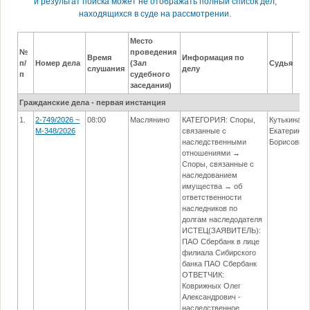
и результат поиска может не отображать полный список дел,
находящихся в суде на рассмотрении.
Место
№
проведения
Время
Информация по
п/
Номер дела
(Зал
Судья
слушания
делу
п
судебного
заседания)
Гражданские дела - первая инстанция
1.
2-749/2026 ~
08:00
Маслянино
КАТЕГОРИЯ: Споры,
Кутькина
М-348/2026
связанные с
Екатерина
наследственными
Борисовна
отношениями →
Споры, связанные с
наследованием
имущества → об
ответственности
наследников по
долгам наследодателя
ИСТЕЦ(ЗАЯВИТЕЛЬ):
ПАО Сбербанк в лице
филиала Сибирского
банка ПАО Сбербанк
ОТВЕТЧИК:
Коврижных Олег
Александрович -
наследственное