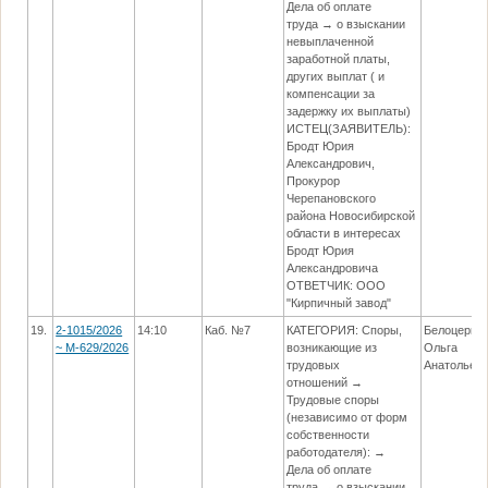
Дела об оплате
труда → о взыскании
невыплаченной
заработной платы,
других выплат ( и
компенсации за
задержку их выплаты)
ИСТЕЦ(ЗАЯВИТЕЛЬ):
Бродт Юрия
Александрович,
Прокурор
Черепановского
района Новосибирской
области в интересах
Бродт Юрия
Александровича
ОТВЕТЧИК: ООО
"Кирпичный завод"
19.
2-1015/2026
14:10
Каб. №7
КАТЕГОРИЯ: Споры,
Белоцерко
~ М-629/2026
возникающие из
Ольга
трудовых
Анатольев
отношений →
Трудовые споры
(независимо от форм
собственности
работодателя): →
Дела об оплате
труда → о взыскании