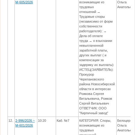
М-605/2026
возникающие из
Ольга
трудовых
Анатольев
отношений →
Трудовые споры
(независимо от форм
собственности
работодателя): →
Дела об оплате
труда → о взыскании
невыплаченной
заработной платы,
других выплат ( и
компенсации за
задержку их выплаты)
ИСТЕЦ(ЗАЯВИТЕЛЬ):
Прокурор
Черепановского
района Новосибирской
области в интересах
Рожкова Сергея
Витальевича, Рожков
Сергей Витальевич
ОТВЕТЧИК: ООО
"Кирпичный завод"
12.
2-996/2026 ~
10:20
Каб. №7
КАТЕГОРИЯ: Споры,
Белоцерко
М-601/2026
возникающие из
Ольга
трудовых
Анатольев
отношений →