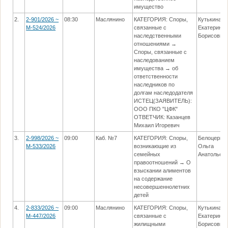
имущество
2.
2-901/2026 ~
08:30
Маслянино
КАТЕГОРИЯ: Споры,
Кутькина
М-524/2026
связанные с
Екатерина
наследственными
Борисовна
отношениями →
Споры, связанные с
наследованием
имущества → об
ответственности
наследников по
долгам наследодателя
ИСТЕЦ(ЗАЯВИТЕЛЬ):
ООО ПКО "ЦФК"
ОТВЕТЧИК: Казанцев
Михаил Игоревич
3.
2-998/2026 ~
09:00
Каб. №7
КАТЕГОРИЯ: Споры,
Белоцерко
М-533/2026
возникающие из
Ольга
семейных
Анатольев
правоотношений → О
взыскании алиментов
на содержание
несовершеннолетних
детей
4.
2-833/2026 ~
09:00
Маслянино
КАТЕГОРИЯ: Споры,
Кутькина
М-447/2026
связанные с
Екатерина
жилищными
Борисовна