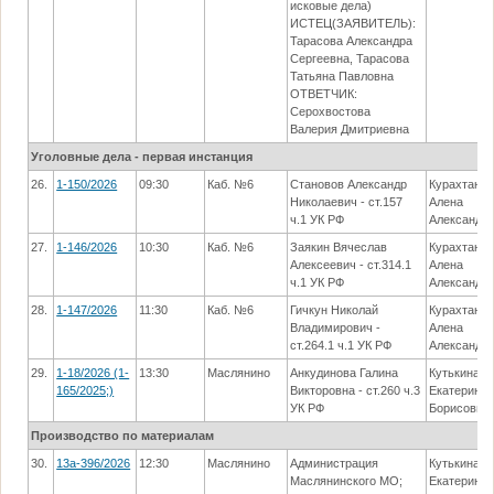
исковые дела)
ИСТЕЦ(ЗАЯВИТЕЛЬ):
Тарасова Александра
Сергеевна, Тарасова
Татьяна Павловна
ОТВЕТЧИК:
Серохвостова
Валерия Дмитриевна
Уголовные дела - первая инстанция
26.
1-150/2026
09:30
Каб. №6
Становов Александр
Курахтано
Николаевич - ст.157
Алена
ч.1 УК РФ
Александр
27.
1-146/2026
10:30
Каб. №6
Заякин Вячеслав
Курахтано
Алексеевич - ст.314.1
Алена
ч.1 УК РФ
Александр
28.
1-147/2026
11:30
Каб. №6
Гичкун Николай
Курахтано
Владимирович -
Алена
ст.264.1 ч.1 УК РФ
Александр
29.
1-18/2026 (1-
13:30
Маслянино
Анкудинова Галина
Кутькина
165/2025;)
Викторовна - ст.260 ч.3
Екатерина
УК РФ
Борисовна
Производство по материалам
30.
13а-396/2026
12:30
Маслянино
Администрация
Кутькина
Маслянинского МО;
Екатерина