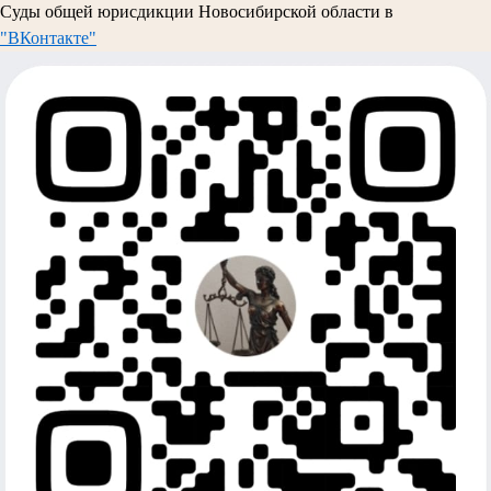
Суды общей юрисдикции Новосибирской области в
"ВКонтакте"